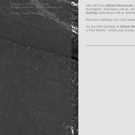
Contents © 2011 László Csáki.
Idén 60 éves
Alfred Hitchcock:
All rights reserved.
info@csakilaszlo.com
tisztelgünk. Saul Bass volt az, a
György
tanítványa volt az ameri
Design / Suppré-Neopaint
Részlet a Néhány szó című animác
It’s the 60th birthday of
Alfred Hi
a Few Words”, which was produce