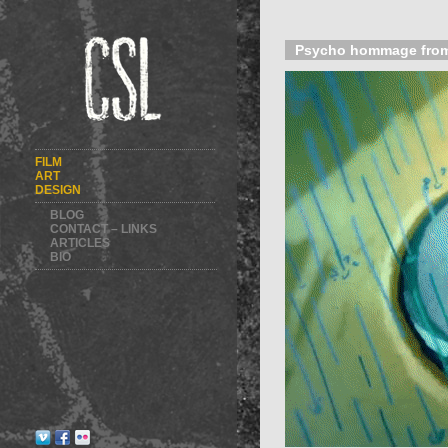
Psycho hommage from 
FILM
ART
DESIGN
BLOG
CONTACT – LINKS
ARTICLES
BIO