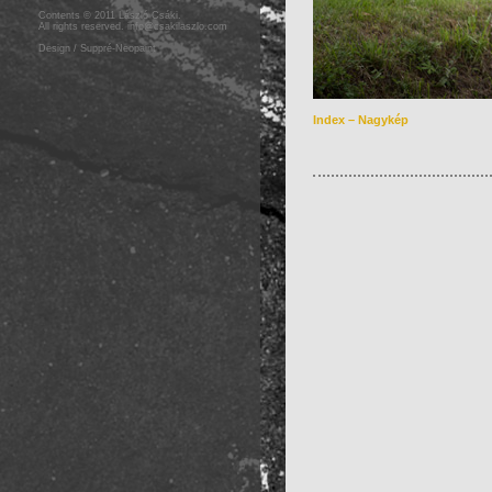
Contents © 2011 László Csáki.
All rights reserved.
info@csakilaszlo.com
Design / Suppré-Neopaint
Index – Nagykép